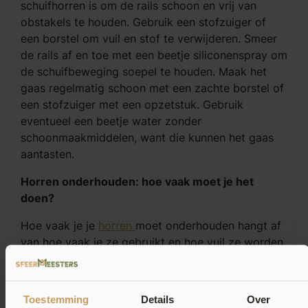
schuifhorren is om de rails schoon en vrij van
obstakels te houden. Gebruik een stofzuiger of
een borstel om vuil en stof te verwijderen. Smeer
de rails af en toe met een beetje siliconenspray om
de schuifbeweging soepel te houden. Maak het
gaas regelmatig schoon met een zachte borstel of
een stofzuiger met een opzetstuk. Gebruik
eventueel een beetje water zonder
schoonmaakmiddelen, want die kunnen het gaas
aantasten.
Horren onderhouden: hoe vaak moet je het
doen?
Hoe vaak je je
horren
moet onderhouden hangt af
van hoe vaak je ze gebruikt en hoe vuil ze worden.
Over het algemeen is het aan te raden om je
horren minstens één keer per jaar grondig schoon
te maken, bijvoorbeeld aan het begin of aan het
Toestemming
Details
Over
einde van het seizoen. Tussendoor kun je ze af en