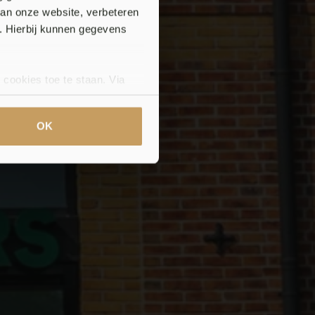
van onze website, verbeteren
i.
. Hierbij kunnen gegevens
 cookies toe te staan. Via
uze op ieder moment wijzigen
klaring.
OK