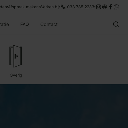
legservice
cten
Afspraak maken
35 jaar ervaring
Werken bij
033 785 2233
Met aandacht
ratie
FAQ
Contact
Overig