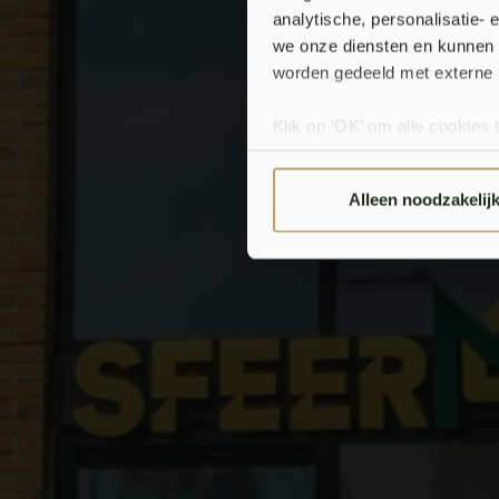
analytische, personalisatie-
N
we onze diensten en kunnen 
worden gedeeld met externe 
Klik op ‘OK’ om alle cookies 
‘Voorkeuren instellen’ kun je
via onze cookie-instellingen.
Alleen noodzakelij