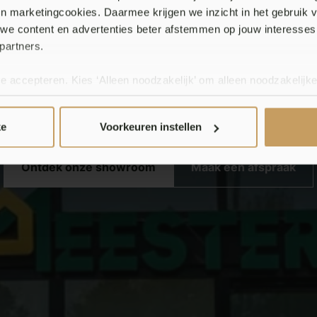
 en marketingcookies. Daarmee krijgen we inzicht in het gebruik 
iet zomaar moo
we content en advertenties beter afstemmen op jouw interesses
partners.
Meesterlijk.
te accepteren. Kies ‘Alleen noodzakelijk’ om alleen noodzakelijke
 per categorie kiezen welke cookies je accepteert. Je kunt je ke
 Meer informatie vind je in ons
cookiebeleid en onze privacyver
ke
Voorkeuren instellen
Ontdek onze showroom
Maak een afspraak