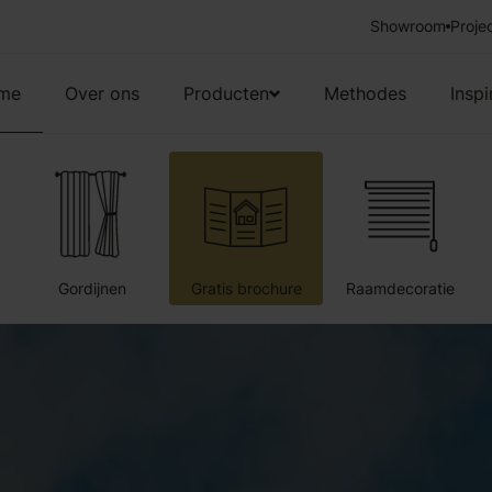
Showroom
Vakkundige 
Proje
me
Over ons
Producten
Methodes
Inspi
Gordijnen
Gratis brochure
Raamdecoratie