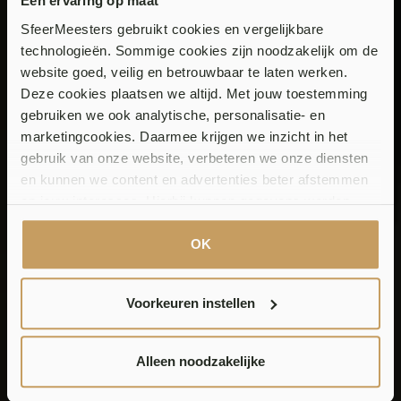
Een ervaring op maat
SfeerMeesters gebruikt cookies en vergelijkbare
technologieën. Sommige cookies zijn noodzakelijk om de
website goed, veilig en betrouwbaar te laten werken.
Trap
Deze cookies plaatsen we altijd. Met jouw toestemming
gebruiken we ook analytische, personalisatie- en
bekleding/Trap
marketingcookies. Daarmee krijgen we inzicht in het
gebruik van onze website, verbeteren we onze diensten
renovatie
en kunnen we content en advertenties beter afstemmen
op jouw interesses. Hierbij kunnen gegevens worden
gedeeld met externe partners.
OK
Klik op ‘OK’ om alle cookies te accepteren. Kies ‘Alleen
Maak een afspraak
noodzakelijk’ om alleen noodzakelijke cookies toe te
Voorkeuren instellen
staan. Via ‘Voorkeuren instellen’ kun je per categorie
kiezen welke cookies je accepteert. Je kunt je keuze op
ieder moment wijzigen via onze cookie-instellingen. Meer
Alleen noodzakelijke
informatie vind je in ons
cookiebeleid en onze
privacyverklaring.