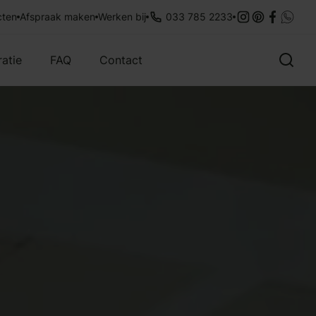
legservice
cten
Afspraak maken
35 jaar ervaring
Werken bij
033 785 2233
Met aandacht
ratie
FAQ
Contact
Overig