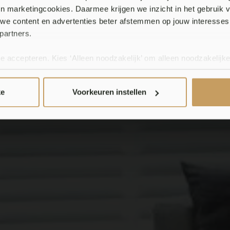
 en marketingcookies. Daarmee krijgen we inzicht in het gebruik 
we content en advertenties beter afstemmen op jouw interesses
minium jaloez
partners.
te accepteren. Kies ‘Alleen noodzakelijk’ om alleen noodzakelijke
 per categorie kiezen welke cookies je accepteert. Je kunt je ke
 Meer informatie vind je in ons
cookiebeleid en onze privacyver
ke
Voorkeuren instellen
Maak een afspraak