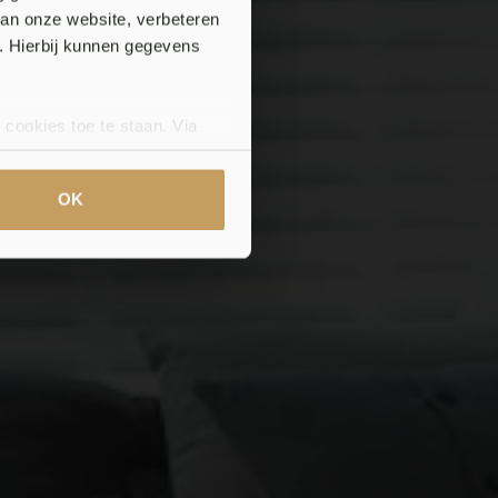
van onze website, verbeteren
. Hierbij kunnen gegevens
ieën
 cookies toe te staan. Via
uze op ieder moment wijzigen
klaring.
OK