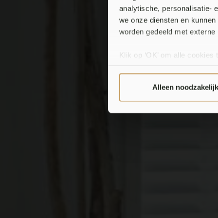
analytische, personalisatie-
we onze diensten en kunnen 
Alu
worden gedeeld met externe 
Klik op ‘OK’ om alle cookies 
‘Voorkeuren instellen’ kun je
via onze cookie-instellingen.
Alleen noodzakelij