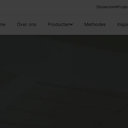
Showroom
Vakkundige 
Proje
me
Over ons
Producten
Methodes
Inspi
Gordijnen
Gratis brochure
Raamdecoratie