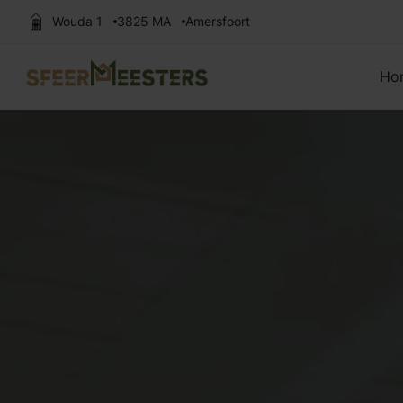
Wouda 1
3825 MA
Amersfoort
Zoek naar:
Ho
Vloeren