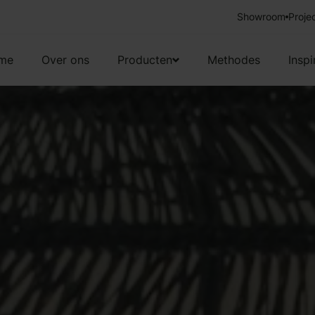
Showroom
Vakkundige 
Proje
me
Over ons
Producten
Methodes
Inspi
Gordijnen
Gratis brochure
Raamdecoratie