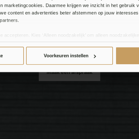
 en marketingcookies. Daarmee krijgen we inzicht in het gebruik 
gordijnen / H
we content en advertenties beter afstemmen op jouw interesses
partners.
plisségordijne
te accepteren. Kies ‘Alleen noodzakelijk’ om alleen noodzakelijke
 per categorie kiezen welke cookies je accepteert. Je kunt je ke
 Meer informatie vind je in ons
cookiebeleid en onze privacyver
ke
Voorkeuren instellen
Maak een afspraak