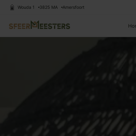
Wouda 1
3825 MA
Amersfoort
Zoek naar:
Ho
Vloeren