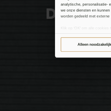
analytische, personalisatie-
DUETTE® 
we onze diensten en kunnen 
worden gedeeld met externe 
Klik op ‘OK’ om alle cookies 
‘Voorkeuren instellen’ kun je
via onze cookie-instellingen.
Alleen noodzakelij