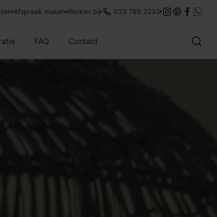
legservice
cten
Afspraak maken
35 jaar ervaring
Werken bij
033 785 2233
Met aandacht
ratie
FAQ
Contact
Overig