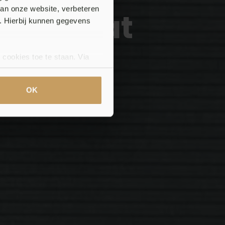
van onze website, verbeteren
oningraat
. Hierbij kunnen gegevens
n
 cookies toe te staan. Via
uze op ieder moment wijzigen
klaring.
OK