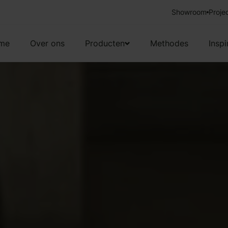
Showroom
Vakkundige 
Proje
me
Over ons
Producten
Methodes
Inspi
Gordijnen
Gratis brochure
Raamdecoratie