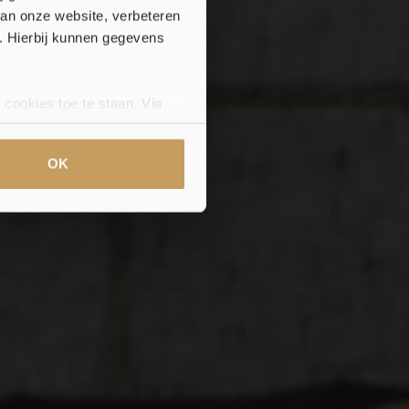
van onze website, verbeteren
. Hierbij kunnen gegevens
oratie
 cookies toe te staan. Via
uze op ieder moment wijzigen
klaring.
OK