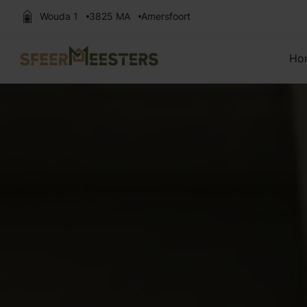
Wouda 1
3825 MA
Amersfoort
Zoek naar:
Ho
Vloeren