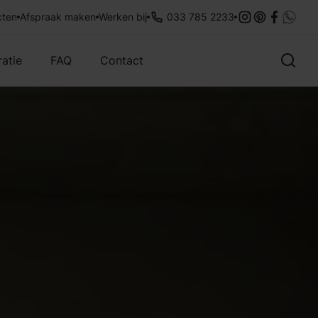
legservice
cten
Afspraak maken
35 jaar ervaring
Werken bij
033 785 2233
Met aandacht
ratie
FAQ
Contact
Overig