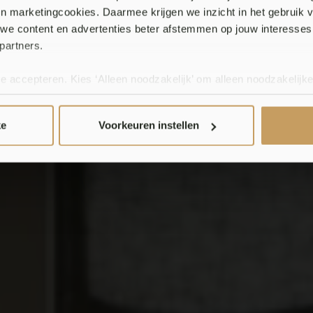
 en marketingcookies. Daarmee krijgen we inzicht in het gebruik 
we content en advertenties beter afstemmen op jouw interesses
rische raamdec
partners.
te accepteren. Kies ‘Alleen noodzakelijk’ om alleen noodzakelijke
 per categorie kiezen welke cookies je accepteert. Je kunt je ke
 Meer informatie vind je in ons
cookiebeleid en onze privacyver
ke
Voorkeuren instellen
Maak een afspraak