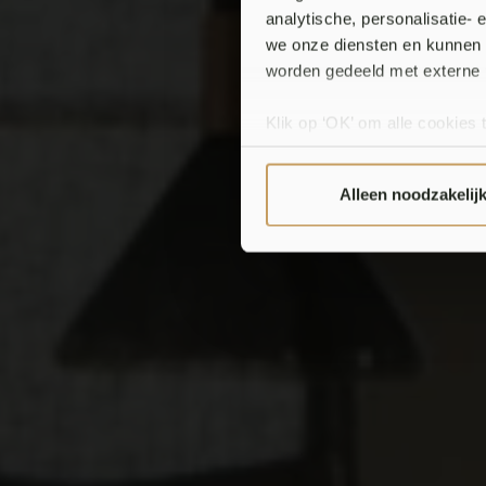
analytische, personalisatie-
we onze diensten en kunnen 
Elect
worden gedeeld met externe 
Klik op ‘OK’ om alle cookies 
‘Voorkeuren instellen’ kun je
via onze cookie-instellingen.
Alleen noodzakelij